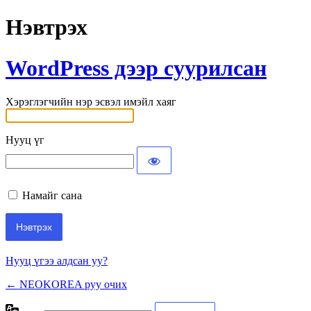
Нэвтрэх
WordPress дээр суурилсан
Хэрэглэгчийн нэр эсвэл имэйл хаяг
Нууц үг
Намайг сана
Нууц үгээ алдсан уу?
← NEOKOREA руу очих